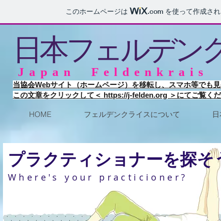
このホームページは
.com
を使って作成され
日本フェルデン
Japan Feldenkrais 
当協会Webサイト（ホームページ）を移転し、スマホ等でも
この文章をクリックして＜ https://j-felden.org ＞にてご覧
HOME
フェルデンクライスについて
日
プラクティショナーを探そ
Where's your practicioner?